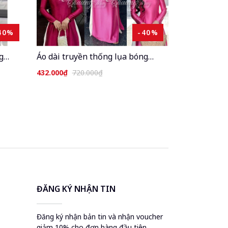
40%
-40%
g
Áo dài truyền thống lụa bóng
 sẵn
Ruby Bảo Ngọc may sẵn ADC427 áo
432.000₫
720.000₫
tròn
dài cổ tròn xanh đỏ tủa pha lê dự
tiệc cưới lễ Tết đẹp
ĐĂNG KÝ NHẬN TIN
Đăng ký nhận bản tin và nhận voucher
giảm 10% cho đơn hàng đầu tiên