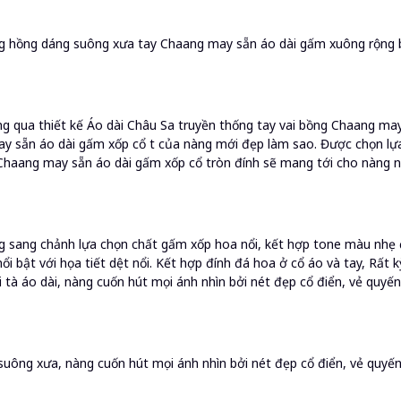
g hồng dáng suông xưa tay Chaang may sẵn áo dài gấm xuông rộng bầu
g qua thiết kế Áo dài Châu Sa truyền thống tay vai bồng Chaang ma
 sẵn áo dài gấm xốp cổ t của nàng mới đẹp làm sao. Được chọn lựa 
 Chaang may sẵn áo dài gấm xốp cổ tròn đính sẽ mang tới cho nàng 
g sang chảnh lựa chọn chất gấm xốp hoa nổi, kết hợp tone màu nhẹ đ
ổi bật với họa tiết dệt nổi. Kết hợp đính đá hoa ở cổ áo và tay, Rất 
 tà áo dài, nàng cuốn hút mọi ánh nhìn bởi nét đẹp cổ điển, vẻ quyến
suông xưa, nàng cuốn hút mọi ánh nhìn bởi nét đẹp cổ điển, vẻ quyến 