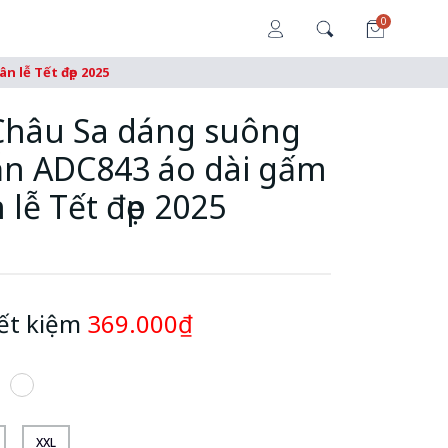
0
 lễ Tết đẹp 2025
 Châu Sa dáng suông
THÀNH TIỀN
Thêm vào giỏ hàng
n ADC843 áo dài gấm
Áo thun tím 
 lễ Tết đẹp 2025
heart”
36000000
Mã SP: 1244342
Size: XL
Số lượng: 1
180,000đ
Tổng cộng:
3,600,000₫
ết kiệm
369.000₫
THANH TOÁN
Xem gi
XXL