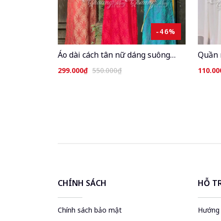
-46%
Áo dài cách tân nữ dáng suông
Quần 
gấm thọ dơi không cổ tròn Chaang
truyề
299.000₫
550.000₫
110.00
may sẵn ADC798 áo dài xuông xưa
may s
dự tiệc cưới lễ Tết đẹp
cưới l
CHÍNH SÁCH
HỖ T
Chính sách bảo mật
Hướng 