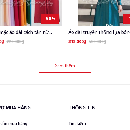
-50%
-
mặc áo dài cách tân nữ
Áo dài truyền thống lụa bón
n thống lụa Tô Châu 110cm
Ruby Bảo Ngọc CHAANG may
0₫
220.000₫
318.000₫
530.000₫
ẵn suông ống rộng dự tiệc
ADC426 áo dài giáo viên cổ 
ễ tết đẹp QAD10
dự tiệc cưới lễ Tết đẹp
Xem thêm
RỢ MUA HÀNG
THÔNG TIN
dẫn mua hàng
Tìm kiếm