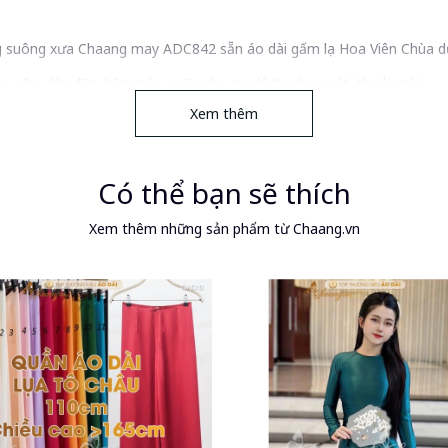
g suông xưa Chaang may ADC842 sẵn áo dài gấm lụa Hoa Viên Chùa dự
cao cấp, dày dặn, bền màu, mặc vào cực kì thoáng mát, thoải mái.
Xem thêm
ính vai ngọc, dáng suông. Đường may chắc chắn và tinh tế, khóa kéo 
n)
Có thể bạn sẽ thích
n theo lựa chọn khi mua. Chú ý bạn cần màu quần có thể nhắn Chaan
Xem thêm những sản phẩm từ Chaang.vn
với áo màu ngẫu nhiên)
da.