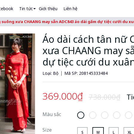
cebook
Tin tức
Giới thiệu
Liên hệ
alentino 07
vào giỏ
 suông xưa CHAANG may sẵn ADC843 áo dài gấm dự tiệc cưới du xuân
g giỏ hàng
Hướng dẫn đang được cập nhật
Áo dài cách tân nữ
ẨM
ĐƠN GIÁ
SỐ LƯỢNG
xưa CHAANG may sẵ
dự tiệc cưới du xuân
Quantity
 gót Valentino 07
36
12000000
-
+
Loại:
Bộ
Mã SP:
208145333484
369.000₫
738.000₫
Ti
Màu sắc
Size
S
M
L
XL