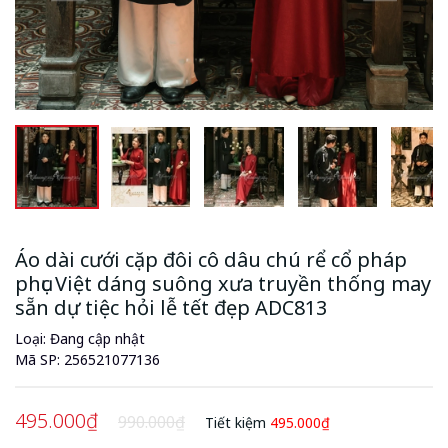
Áo dài cưới cặp đôi cô dâu chú rể cổ pháp
phục Việt dáng suông xưa truyền thống may
sẵn dự tiệc hỏi lễ tết đẹp ADC813
Loại: Đang cập nhật
Mã SP:
256521077136
495.000₫
990.000₫
Tiết kiệm
495.000₫