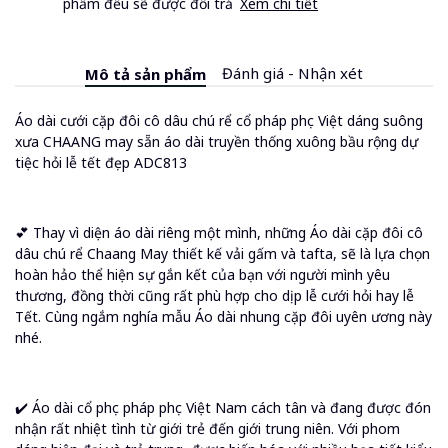
phẩm đều sẽ được đổi trả
Xem chi tiết
Đánh giá - Nhận xét
Mô tả sản phẩm
Áo dài cưới cặp đôi cô dâu chú rể cổ pháp phục Việt dáng suông
xưa CHAANG may sẵn áo dài truyền thống xuông bầu rộng dự
tiệc hỏi lễ tết đẹp ADC813
💕 Thay vì diện áo dài riêng một mình, những Áo dài cặp đôi cô
dâu chú rể Chaang May thiết kế vải gấm và tafta, sẽ là lựa chọn
hoàn hảo thể hiện sự gắn kết của bạn với người mình yêu
thương, đồng thời cũng rất phù hợp cho dịp lễ cưới hỏi hay lễ
Tết. Cùng ngắm nghía mẫu Áo dài nhung cặp đôi uyên ương này
nhé.
✔️ Áo dài cổ phục pháp phục Việt Nam cách tân và đang được đón
nhận rất nhiệt tình từ giới trẻ đến giới trung niên. Với phom