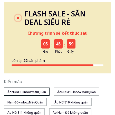
FLASH SALE - SĂN
DEAL SIÊU RẺ
Chương trình sẽ kết thúc sau
05
45
59
:
:
Giờ
Phút
Giây
còn lại
22
sản phẩm
Kiểu màu
ÁoNữ810+inboxMàuQuần
ÁoNữ811+inboxMàuQuần
NamĐỏ+inboxMàuQuần
Áo Nữ 810 không quần
Áo Nữ 811 không quần
Áo Nam Đỏ không quần