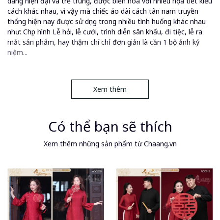
dáng hiện đại và trẻ trung, được biến hóa với nhiều họa tiết kiểu
cách khác nhau, vì vậy mà chiếc áo dài cách tân nam truyền
thống hiện nay được sử dụng trong nhiều tình huống khác nhau
như: Chụp hình Lễ hỏi, lễ cưới, trình diễn sân khấu, đi tiệc, lễ ra
mắt sản phẩm, hay thậm chí chỉ đơn giản là cần 1 bộ ảnh kỷ
niệm...
👉 Áo dài cưới cặp đôi cô dâu chú rể cổ pháp phục Việt dáng
Xem thêm
suông xưa truyền thống may sẵn dự tiệc đám hỏi lễ tết đẹp
ADC813
Có thể bạn sẽ thích
- Chất liệu: Gấm và Tafta cao cấp, dày dặn, bền màu, mặc vào
cực kì thoáng mát, thoải mái.
Xem thêm những sản phẩm từ Chaang.vn
- Kiểu dáng: Cổ sen 2,5-3cm, tay dài lửng, dáng suông xưa.
Đường may chắc chắn và tinh tế, khóa kéo sau lưng dễ mặc,
mang đến độ bền đẹp lâu dài cho sản phẩm.
- Màu sắc: Đỏ, Trắng, Đen, Xan. Áo dài màu đẹp phù hợp với
nhiều màu da.
- Kích cỡ: S-M-L-XL (XS-XXL tùy mẫu)