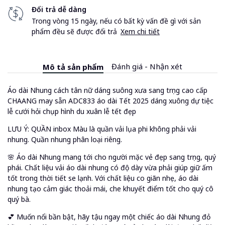
Đổi trả dễ dàng
Trong vòng 15 ngày, nếu có bất kỳ vấn đề gì với sản
phẩm đều sẽ được đổi trả
Xem chi tiết
Đánh giá - Nhận xét
Mô tả sản phẩm
Áo dài Nhung cách tân nữ dáng suông xưa sang trọng cao cấp
CHAANG may sẵn ADC833 áo dài Tết 2025 dáng xuông dự tiệc
lễ cưới hỏi chụp hình du xuân lễ tết đẹp
LƯU Ý: QUẦN inbox Màu là quần vải lụa phi không phải vải
nhung. Quần nhung phân loại riêng.
🌸 Áo dài Nhung mang tới cho người mặc vẻ đẹp sang trọng, quý
phái. Chất liệu vải áo dài nhung có độ dày vừa phải giúp giữ ấm
tốt trong thời tiết se lạnh. Với chất liệu co giãn nhẹ, áo dài
nhung tạo cảm giác thoải mái, che khuyết điểm tốt cho quý cô
quý bà.
💕 Muốn nổi bần bật, hãy tậu ngay một chiếc áo dài Nhung đỏ