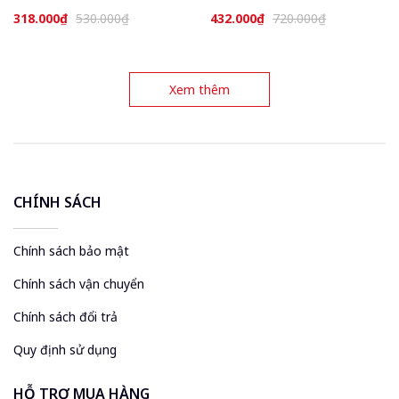
Ruby Bảo Ngọc CHAANG may
Ruby Bảo Ngọc may sẵn
318.000₫
530.000₫
432.000₫
720.000₫
sẵn ADC426 áo dài giáo viên
ADC427 áo dài cổ tròn xanh
cổ tròn dự tiệc cưới lễ Tết
đỏ tủa pha lê dự tiệc cưới lễ
đẹp
Tết đẹp
Xem thêm
CHÍNH SÁCH
Chính sách bảo mật
Chính sách vận chuyển
Chính sách đổi trả
Quy định sử dụng
HỖ TRỢ MUA HÀNG