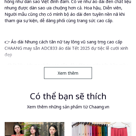
hồng như dàn sao Việt đình đám. Có vẻ như áo dài đen chất liệu
nhung được dàn sao ưa chuộng hơn cả. Hoa hậu, Diễn viên,
Người mẫu cũng chọn có mình bộ áo dài đen tuyền nền nã khi
tham gia sự kiện, dễ dàng phối cùng trang sức cao cấp.
👉 Áo dài Nhung cách tân nữ tay lông vũ sang trọng cao cấp
CHAANG may sẵn ADC833 áo dài Tết 2025 dự tiệc lễ cưới xinh
đẹp
- Chất liệu: Nhung pháp cao cấp, dày dặn co giãn tốt, bền màu,
mặc vào cực thoải mái.
Xem thêm
- Kiểu dáng: Cổ tròn không cổ, dáng truyền thống, vai đính cúc.
Đường may chắc chắn và tinh tế, khóa kéo sau lưng dễ mặc,
Có thể bạn sẽ thích
mang đến độ bền đẹp lâu dài cho sản phẩm.
- Màu sắc: Hồng, xanh, Áo dài màu đẹp phù hợp với nhiều màu
Xem thêm những sản phẩm từ Chaang.vn
da.
- Kích cỡ: S-M-L-XL (XS-XXL tùy mẫu)
- Đóng gói: Riêng áo hoặc kèm quần theo lựa chọn khi mua. Chú