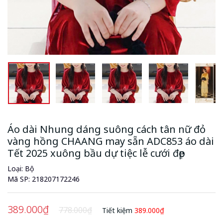
Áo dài Nhung dáng suông cách tân nữ đỏ
vàng hồng CHAANG may sẵn ADC853 áo dài
Tết 2025 xuông bầu dự tiệc lễ cưới đẹp
Loại:
Bộ
Mã SP:
218207172246
389.000₫
778.000₫
Tiết kiệm
389.000₫