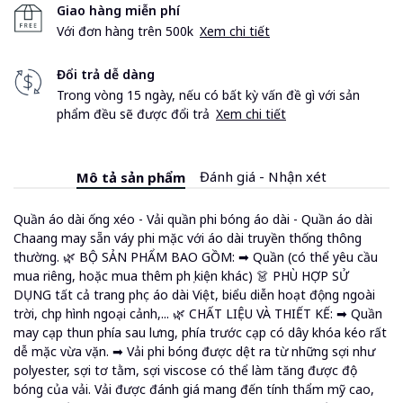
Giao hàng miễn phí
Với đơn hàng trên 500k
Xem chi tiết
Đổi trả dễ dàng
Trong vòng 15 ngày, nếu có bất kỳ vấn đề gì với sản
phẩm đều sẽ được đổi trả
Xem chi tiết
Đánh giá - Nhận xét
Mô tả sản phẩm
Quần áo dài ống xéo - Vải quần phi bóng áo dài - Quần áo dài
Chaang may sẵn váy phi mặc với áo dài truyền thống thông
thường. 🌿 BỘ SẢN PHẨM BAO GỒM: ➡ Quần (có thể yêu cầu
mua riêng, hoặc mua thêm phụ kiện khác) 👗 PHÙ HỢP SỬ
DỤNG tất cả trang phục áo dài Việt, biểu diễn hoạt động ngoài
trời, chụp hình ngoại cảnh,... 🌿 CHẤT LIỆU VÀ THIẾT KẾ: ➡ Quần
may cạp thun phía sau lưng, phía trước cạp có dây khóa kéo rất
dễ mặc vừa vặn. ➡ Vải phi bóng được dệt ra từ những sợi như
polyester, sợi tơ tằm, sợi viscose có thể làm tăng được độ
bóng của vải. Vải được đánh giá mang đến tính thẩm mỹ cao,