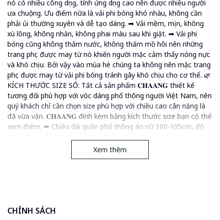
nó có nhiều công dụng, tính ứng dụng cao nên được nhiều người
ưa chuộng. Ưu điểm nữa là vải phi bóng khó nhàu, không cần
phải ủi thường xuyên và dễ tạo dáng. ➡ Vải mềm, mịn, không
xù lông, không nhăn, không phai màu sau khi giặt. ➡ Vải phi
bóng cũng không thấm nước, không thấm mồ hôi nên những
trang phục được may từ nó khiến người mặc cảm thấy nóng nực
và khó chịu. Bởi vậy vào mùa hè chúng ta không nên mặc trang
phục được may từ vải phi bóng tránh gây khó chịu cho cơ thể. 🌿
KÍCH THƯỚC SIZE SỐ: Tất cả sản phẩm 𝐂𝐇𝐀𝐀𝐍𝐆 thiết kế
tương đối phù hợp với vóc dáng phổ thông người Việt Nam, nên
quý khách chỉ cần chọn size phù hợp với chiều cao cân nặng là
đã vừa vặn. 𝐂𝐇𝐀𝐀𝐍𝐆 đính kèm bảng kích thước size bạn có thể
xem thêm. ➡ Chiều dài quần phổ thông áo nữ 100-105cm, độ
rộng ống quần 28-33cm x2. ➡ Chiều dài quần váy ống xéo 100-
105cm, độ rộng chân quần 75-85cm x2. ➡ Chiều dài váy đối với
Xem thêm
áo cách tân 60-75cm. 💥 Bigsize liên hệ với 𝐂𝐇𝐀𝐀𝐍𝐆 để đặt
nhé. 👉 Áo có thể giặt máy nhưng khuyến khích giặt tay. Giặt
máy chế độ trẻ em. 👉 Những áo sẫm màu như đỏ, tím, xanh
thẫm,.. khi giặt với chất tẩy rửa mạnh có thể phai màu. 👉 Nên
dùng bàn là hơi nước, với áo có cổ đứng khi là nên tránh vì bên
trong có mếc nhựa gặp nóng sẽ cong. ❌ Một số áo có vết mực
CHÍNH SÁCH
chấm thiết kế khi may, không phải vết bẩn giặt sẽ bay hết. 📌