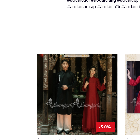
#aodaicaocap #áodàicưới #áodàic
-50%