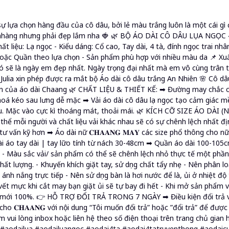
ự lựa chọn hàng đầu của cô dâu, bởi lẻ màu trắng luôn là một cái gì đ
hẹ nhàng nhưng phải đẹp lắm nha 🍓 🌿 BỘ ÁO DÀI CÔ DÂU LỤA NG
iệu: Lụa ngọc - Kiểu dáng: Cổ cao, Tay dài, 4 tà, đính ngọc trai nhâ
 hoặc Quần theo lựa chọn - Sản phẩm phù hợp với nhiều màu da 📌 Xu
ó sẽ là ngày em đẹp nhất. Ngày trọng đại nhất mà em vô cùng trân t
Julia xin phép được ra mắt bộ Áo dài cô dâu trắng An Nhiên 🌸 Cô d
iên của áo dài Chaang 🌿 CHẤT LIỆU & THIẾT KẾ: ➡ Đường may chắc c
oá kéo sau lưng dễ mặc ➡ Vải áo dài cô dâu lụa ngọc tạo cảm giác 
. Mặc vào cực kì thoáng mát, thoải mái. 🌿 KÍCH CỠ SIZE ÁO DÀI (
thể mỗi người và chất liệu vải khác nhau sẽ có sự chênh lệch nhất
 vấn kỹ hơn ➡ Áo dài nữ 𝐂𝐇𝐀𝐀𝐍𝐆 𝐌𝐀𝐘 các size phổ thông cho 
i áo tay dài | tay lữo tính từ nách 30-48cm ➡ Quần áo dài 100-105c
 - Màu sắc vải/ sản phẩm có thể sẽ chênh lệch nhỏ thực tế một phầ
 lượng. - Khuyến khích giặt tay, sử dụng chất tẩy nhẹ - Nên phân loạ
 ánh nắng trực tiếp - Nên sử dụng bàn là hơi nước để là, ủi ở nhiệt đ
ết mực khi cắt may bạn giặt ủi sẽ tự bay đi hết - Khi mở sản phẩm vui
mới 100%. 👉 HỖ TRỢ ĐỔI TRẢ TRONG 7 NGÀY ➡ Điều kiện đổi trả vu
n cho 𝐂𝐇𝐀𝐀𝐍𝐆 với nội dung “Tôi muốn đổi trả” hoặc ”đổi trả” để đư
hẩm vui lòng inbox hoặc liên hệ theo số điện thoại trên trang chủ gian 
 #aodailua #aodailuangoc #aodai4ta #aodai4tatruyenthong #aodaic