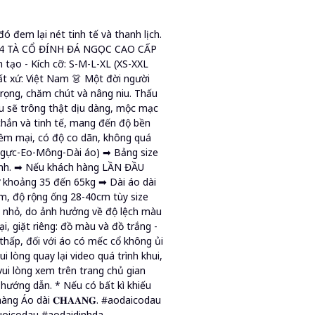
ó đem lại nét tinh tế và thanh lịch.
ỌC 4 TÀ CỔ ĐÍNH ĐÁ NGỌC CAO CẤP
n tạo - Kích cỡ: S-M-L-XL (XS-XXL
ất xứ: Việt Nam 👗 Một đời người
rọng, chăm chút và nâng niu. Thấu
âu sẽ trông thật dịu dàng, mộc mạc
hắn và tinh tế, mang đến độ bền
mềm mại, có độ co dãn, không quá
Ngực-Eo-Mông-Dài áo) ➡ Bảng size
 định. ➡ Nếu khách hàng LẦN ĐẦU
nữ khoảng 35 đến 65kg ➡ Dài áo dài
m, độ rộng ống 28-40cm tùy size
n nhỏ, do ảnh hưởng về độ lệch màu
i, giặt riêng: đồ màu và đồ trắng -
ộ thấp, đối với áo có mếc cổ không ủi
 lòng quay lại video quá trình khui,
i lòng xem trên trang chủ gian
ợc hướng dẫn. * Nếu có bất kì khiếu
hàng Áo dài 𝐂𝐇𝐀𝐀𝐍𝐆. #aodaicodau
uoicodau #aodaidinhda