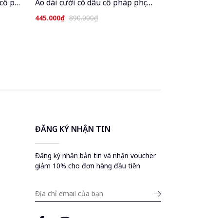
cổ phục
Áo dài cưới cô dâu cổ pháp phục
o dài
Việt dáng suông xưa truyền thống
445.000₫
890.000₫
ễ tết
may sẵn 4 tà dự tiệc cưới hỏi sự
kiện lễ tết đẹp ADC811
ĐĂNG KÝ NHẬN TIN
Đăng ký nhận bản tin và nhận voucher
giảm 10% cho đơn hàng đầu tiên
Submit
email