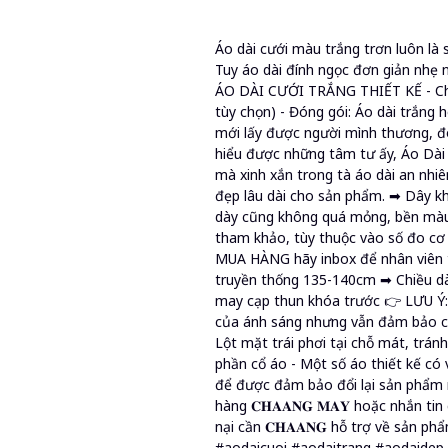
Áo dài cưới màu trắng trơn luôn là s
Tuy áo dài đính ngọc đơn giản n
ÁO DÀI CƯỚI TRẮNG THIẾT KẾ - Chất l
tùy chọn) - Đóng gói: Áo dài trắng
mới lấy được người mình thương, đ
hiểu được những tâm tư ấy, Áo Dài 
mà xinh xắn trong tà áo dài an nh
đẹp lâu dài cho sản phẩm. ➡ Dây kh
dày cũng không quá mỏng, bền màu
tham khảo, tùy thuộc vào số đo cơ 
MUA HÀNG hãy inbox để nhân viên tư
truyền thống 135-140cm ➡ Chiều dà
may cạp thun khóa trước 👉 LƯU Ý:
của ánh sáng nhưng vẫn đảm bảo chất
Lột mặt trái phơi tại chỗ mát, tránh
phần cổ áo - Một số áo thiết kế có v
để được đảm bảo đổi lại sản phẩm 
hàng 𝐂𝐇𝐀𝐀𝐍𝐆 𝐌𝐀𝐘 hoặc nhắn ti
nại cần 𝐂𝐇𝐀𝐀𝐍𝐆 hỗ trợ về sản p
#aodaicuoi #aodaitrang #aodaidep