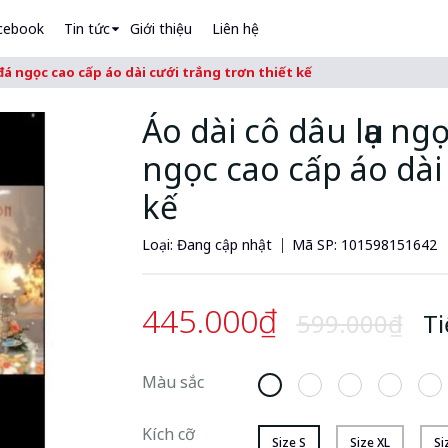
cebook
Tin tức
Giới thiệu
Liên hệ
alentino 07
vào giỏ
h đá ngọc cao cấp áo dài cưới trắng trơn thiết kế
g giỏ hàng
Hướng dẫn đang được cập nhật
Áo dài cô dâu lụa ng
ẨM
ĐƠN GIÁ
SỐ LƯỢNG
ngọc cao cấp áo dài 
kế
Quantity
 gót Valentino 07
36
12000000
-
+
Loại: Đang cập nhật
Mã SP:
101598151642
445.000₫
599.000₫
Ti
Màu sắc
Kích cỡ
Size S
Size XL
Si