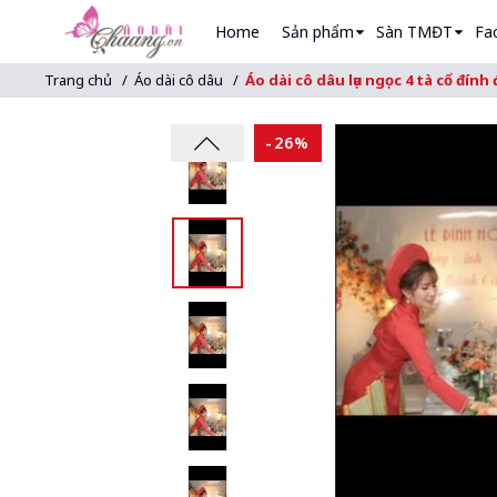
Sản phẩm
Home
Sàn TMĐT
Fa
Bạn vừa thêm
Giầy cao gót V
Trang chủ
Áo dài cô dâu
Áo dài cô dâu lụa ngọc 4 tà cổ đín
Hiện đang có
3
sản phẩm tron
-26%
SẢN PH
Giầy cao
Giao hàng trên toàn quốc
Tiếp tục mua hàng