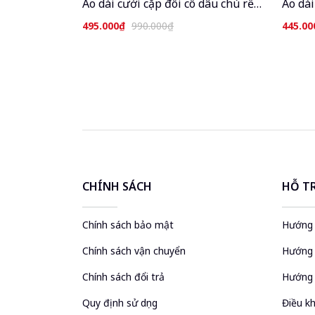
Áo dài cưới cặp đôi cô dâu chú rể
Áo dài
cổ pháp phục Việt dáng suông xưa
Việt 
495.000₫
990.000₫
445.00
truyền thống may sẵn dự tiệc hỏi
may sẵ
lễ tết đẹp ADC813
kiện l
CHÍNH SÁCH
HỖ T
Chính sách bảo mật
Hướng 
Chính sách vận chuyển
Hướng 
Chính sách đổi trả
Hướng 
Quy định sử dụng
Điều kh