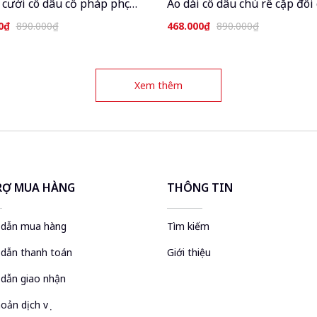
 cưới cô dâu cổ pháp phục
Áo dài cô dâu chú rể cặp đôi 
dáng suông xưa truyền thống
cưới Việt CHAANG may sẵn á
0₫
890.000₫
468.000₫
890.000₫
n 4 tà dự tiệc cưới hỏi sự
tấc nam nữ dự tiệc đám hỏi l
ễ tết đẹp ADC810
đẹp ADC812
Xem thêm
RỢ MUA HÀNG
THÔNG TIN
dẫn mua hàng
Tìm kiếm
dẫn thanh toán
Giới thiệu
dẫn giao nhận
oản dịch vụ