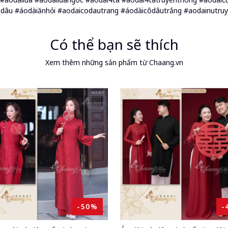
ôdâu #áodàiănhỏi #aodaicodautrang #áodàicôdâutrắng #aodainutru
Có thể bạn sẽ thích
Xem thêm những sản phẩm từ Chaang.vn
-50%
-